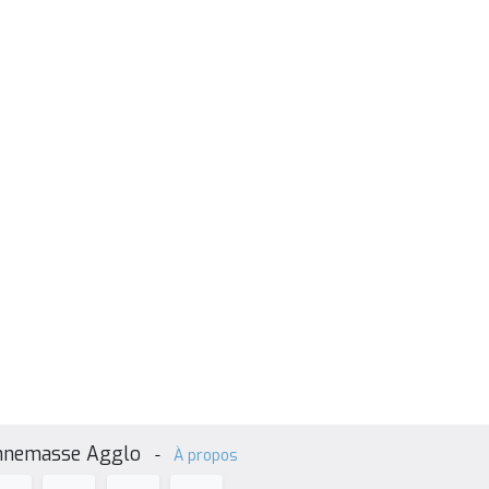
nnemasse Agglo
-
À propos